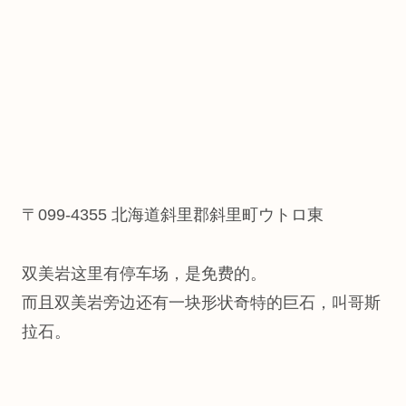
〒099-4355 北海道斜里郡斜里町ウトロ東
双美岩这里有停车场，是免费的。
而且双美岩旁边还有一块形状奇特的巨石，叫哥斯
拉石。