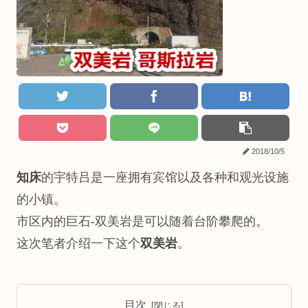
2018/10/5
知床
的宇特吕是一座拥有宾馆以及各种和观光设施
的小镇。
市区内的巨石-双美岩是可以随着台阶攀爬的。
这次笔者介绍一下这个
双美岩
。
目次