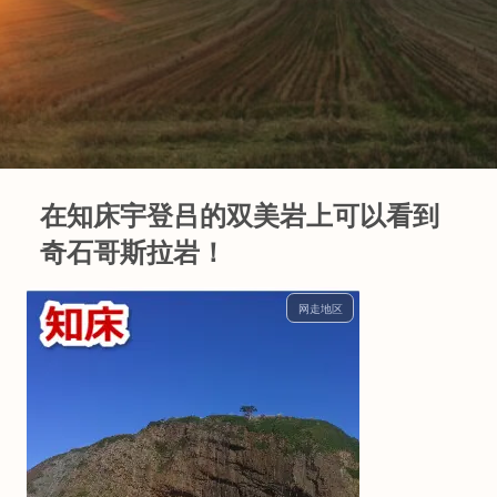
在知床宇登吕的双美岩上可以看到
奇石哥斯拉岩！
网走地区