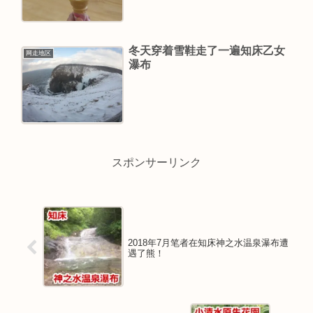
冬天穿着雪鞋走了一遍知床乙女
网走地区
瀑布
スポンサーリンク
2018年7月笔者在知床神之水温泉瀑布遭
遇了熊！