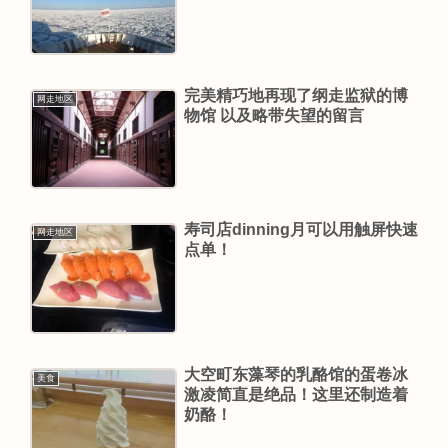
完美精巧地再现了纲走监狱的博
网走地区
物馆 以及略带失望的留言
寿司店dinning月可以用触屏快速
网走地区
点单！
大空町东藻琴的乳酪馆的蛋卷冰
美食
激凌简直是绝品！这里还制造着
奶酪！