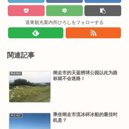
道東観光案内所ひろしをフォローする
関連記事
纲走市的天蓝绣球公园以此为路
网走地区
标就不会迷路！
乘坐纲走市流冰碎冰船的最佳时
网走地区
机是？