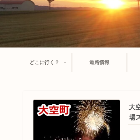
どこに行く？
道路情報
大空
場