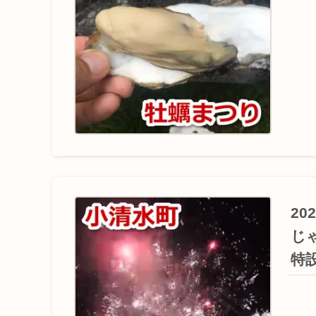
20
じ
特