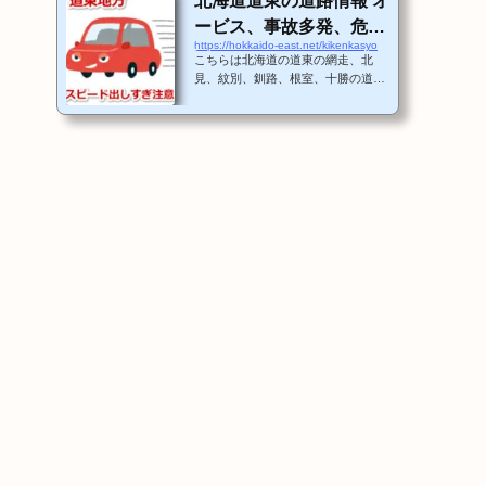
北海道道東の道路情報 オ
ービス、事故多発、危険
https://hokkaido-east.net/kikenkasyo
箇所、スピード出しすぎ
こちらは北海道の道東の網走、北
注意！
見、紋別、釧路、根室、十勝の道路
情報を記載します。これは交通事故
多発箇所、冬場に危険な道路、オー
ビス、スピード違反などの注意箇所
をポイントで知らせます。まずは、
この地図で網走周辺の詳細なマップ
を随時追加してゆきますね。その他
の地域も情報を募って随時更新しま
すね。 道東のオービス、事故多
発、危険箇所マップ 地図
の見方地図は自由にスクロールがで
きて、パソコンは左クリックでズー
ムして右クリックで俯瞰で見ること
ができます。そして、それぞれの箇
所にあるマー...