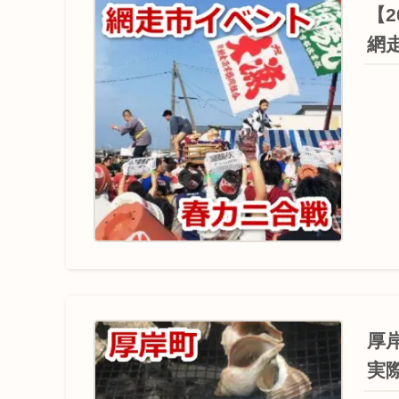
【2
網
厚岸
実