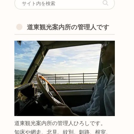
道東観光案内所の管理人です
道東観光案内所の管理人ひろしです。
知床や網走、北見、紋別、釧路、根室、