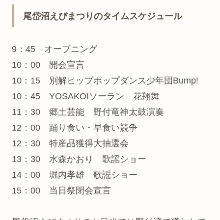
尾岱沼えびまつりのタイムスケジュール
9：45 オープニング
10：00 開会宣言
10：15 別解ヒップポップダンス少年団Bump!
10：45 YOSAKOIソーラン 花翔舞
11：30 郷土芸能 野付竜神太鼓演奏
12：00 踊り食い・早食い競争
12：30 特産品獲得大抽選会
13：30 水森かおり 歌謡ショー
14：00 堀内孝雄 歌謡ショー
15：00 当日祭閉会宣言