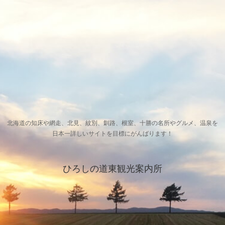
北海道の知床や網走、北見、紋別、釧路、根室、十勝の名所やグルメ、温泉を
日本一詳しいサイトを目標にがんばります！
ひろしの道東観光案内所