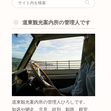
道東観光案内所の管理人です
道東観光案内所の管理人ひろしです。
知床や網走、北見、紋別、釧路、根室、