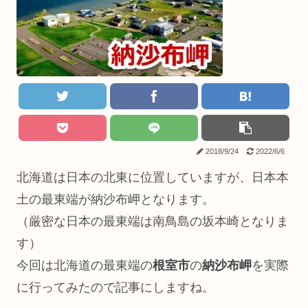
2018/9/24
2022/6/6
北海道は日本の北東に位置していますが、日本本
土の最東端が納沙布岬となります。
（厳密な日本の最東端は南鳥島の坂本崎となりま
す）
今回は北海道の最東端の
根室市
の
納沙布岬
を実際
に行ってみたので記事にしますね。