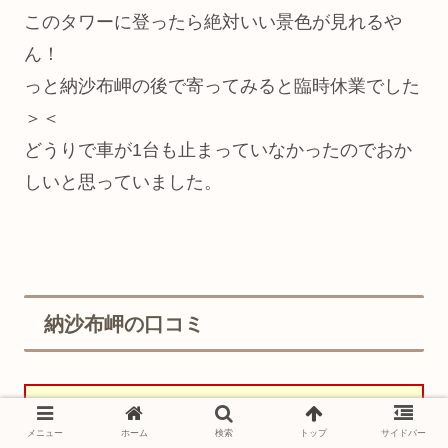
このタワーに登ったら絶対いい景色が見れるや
ん！
っと納沙布岬の後で寄ってみると臨時休業でした
＞＜
どうりで車が1台も止まっていなかったのでおか
しいと思っていました。
納沙布岬の口コミ
ニックネーム：caerun
メニュー
ホーム
検索
トップ
サイドバー