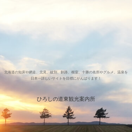
北海道の知床や網走、北見、紋別、釧路、根室、十勝の名所やグルメ、温泉を
日本一詳しいサイトを目標にがんばります！
ひろしの道東観光案内所