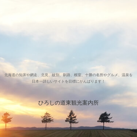
北海道の知床や網走、北見、紋別、釧路、根室、十勝の名所やグルメ、温泉を
日本一詳しいサイトを目標にがんばります！
ひろしの道東観光案内所