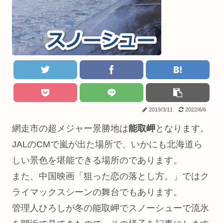
2019/3/11
2022/6/6
網走市の超メジャー景勝地は
能取岬
となります。
JALのCMで嵐が出た場所で、いかにも北海道ら
しい景色を堪能できる場所のであります。
また、中国映画「狙った恋の落とし方。」ではク
ライマックスシーンの舞台でもあります。
管理人ひろしが冬の能取岬でスノーシューで流氷