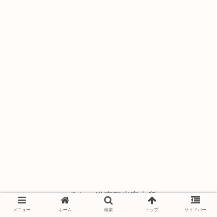
ひろしの道東観光案内所
サイトマップ
運営者情報
メニュー
ホーム
検索
トップ
サイドバー