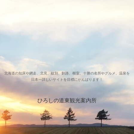
北海道の知床や網走、北見、紋別、釧路、根室、十勝の名所やグルメ、温泉を
日本一詳しいサイトを目標にがんばります！
ひろしの道東観光案内所