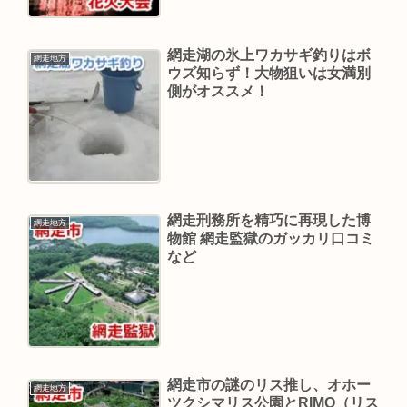
網走湖の氷上ワカサギ釣りはボ
網走地方
ウズ知らず！大物狙いは女満別
側がオススメ！
網走刑務所を精巧に再現した博
網走地方
物館 網走監獄のガッカリ口コミ
など
網走市の謎のリス推し、オホー
網走地方
ツクシマリス公園とRIMO（リス