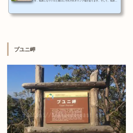
す。知床にもウトロと羅臼にそれぞれキャンプ場があります。そして、知床八
景の夕陽台展望台もキャンプ場の一角にあります。今回は9月中旬に国設知床野
営場を利用したのでその様子を記事にしますね。知床ウトロのキャンプ場 国設
知床野営場の位置と概要〒099-4351 北海道斜里郡斜里町ウトロ香川0152-24-272
2ウトロにあるキャンプ場の国設知床野営場はウトロ市街の高台にあります。セ
ブンイレブンのある信号のある交差点を南に曲がって、すぐに左に曲がって坂
を...
プユニ岬