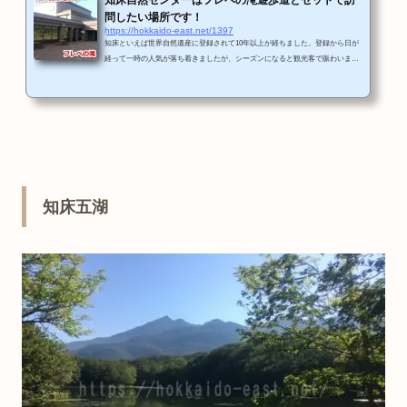
問したい場所です！
https://hokkaido-east.net/1397
知床といえば世界自然遺産に登録されて10年以上が経ちました。登録から日が
経って一時の人気が落ち着きましたが、シーズンになると観光客で賑わいま
す。今回は知床の入り口とも言える知床自然センターとフレペ滝を取り上げま
すね。知床自然センターの位置と概要〒099-4100 北海道斜里郡斜里町遠音別村
岩宇別５３１0152-24-2114休館日年末年始開館時間4月20日～10月20日 8:00～1
7:3010月21日～4月19日 9:00～16:00知床自然センターはウトロ市街地より国道
334号線を北東に進めて車で10分くらいのところにあります。ちょうと、知床峠
と...
知床五湖