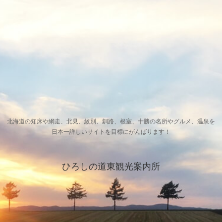
北海道の知床や網走、北見、紋別、釧路、根室、十勝の名所やグルメ、温泉を
日本一詳しいサイトを目標にがんばります！
ひろしの道東観光案内所