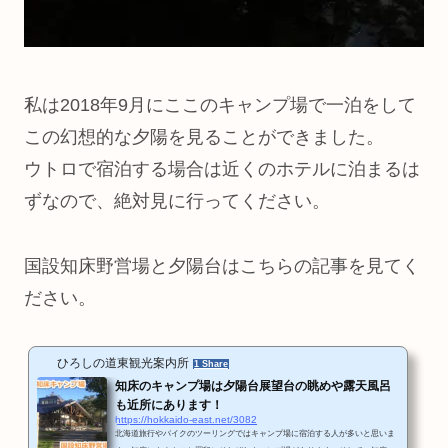
私は2018年9月にここのキャンプ場で一泊をして
この幻想的な夕陽を見ることができました。
ウトロで宿泊する場合は近くのホテルに泊まるは
ずなので、絶対見に行ってください。
国設知床野営場と夕陽台はこちらの記事を見てく
ださい。
ひろしの道東観光案内所
1 Share
知床のキャンプ場は夕陽台展望台の眺めや露天風呂
も近所にあります！
https://hokkaido-east.net/3082
北海道旅行やバイクのツーリングではキャンプ場に宿泊する人が多いと思いま