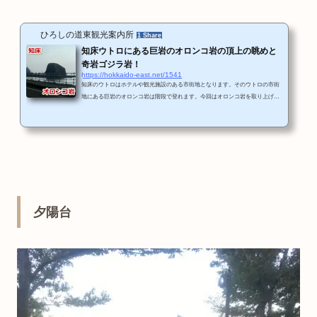
ひろしの道東観光案内所
1 Share
知床ウトロにある巨岩のオロンコ岩の頂上の眺めと
奇岩ゴジラ岩！
https://hokkaido-east.net/1541
知床のウトロはホテルや観光施設のある市街地となります。そのウトロの市街
地にある巨岩のオロンコ岩は階段で登れます。今回はオロンコ岩を取り上げま
すね。ウトロにあるオロンコ岩の位置と概要〒099-4355 北海道斜里郡斜里町ウ
トロ東駐車場ありで無料で車を止められます。オロンコ岩の近くにはゴジラ岩
と言われる奇岩もあります。 こちらもオロンコ岩から歩いてすぐのところにあ
るのでセットで見るといいですね。こうして見ると立っているゴジラに似てい
ますね。この日は朝に訪れたので日光が後光のようになってしまいました
（笑...
夕陽台