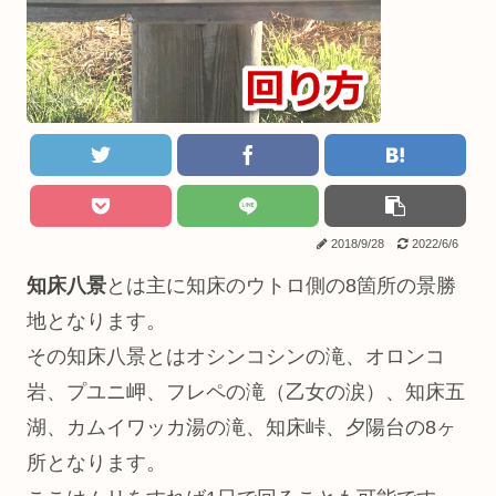
2018/9/28
2022/6/6
知床八景
とは主に知床のウトロ側の8箇所の景勝
地となります。
その知床八景とはオシンコシンの滝、オロンコ
岩、プユニ岬、フレペの滝（乙女の涙）、知床五
湖、カムイワッカ湯の滝、知床峠、夕陽台の8ヶ
所となります。