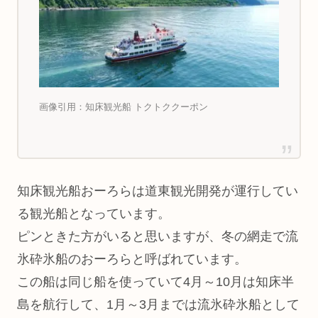
画像引用：知床観光船 トクトククーポン
知床観光船おーろらは道東観光開発が運行してい
る観光船となっています。
ピンときた方がいると思いますが、冬の網走で流
氷砕氷船のおーろらと呼ばれています。
この船は同じ船を使っていて4月～10月は知床半
島を航行して、1月～3月までは流氷砕氷船として