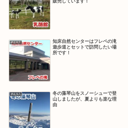
販売しています！
知床自然センターはフレペの滝
網走地方
遊歩道とセットで訪問したい場
所です！
冬の藻琴山をスノーシューで登
網走地方
山しましたが、夏よりも楽な理
由