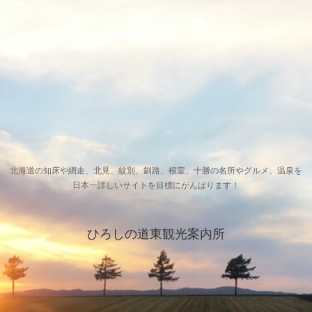
北海道の知床や網走、北見、紋別、釧路、根室、十勝の名所やグルメ、温泉を
日本一詳しいサイトを目標にがんばります！
ひろしの道東観光案内所