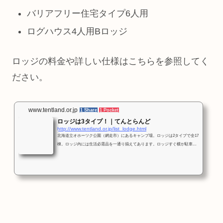
バリアフリー住宅タイプ6人用
ログハウス4人用Bロッジ
ロッジの料金や詳しい仕様はこちらを参照してく
ださい。
www.tentland.or.jp
1 Share
1 Pocket
ロッジは3タイプ！｜てんとらんど
http://www.tentland.or.jp/list_lodge.html
北海道立オホーツク公園（網走市）にあるキャンプ場。ロッジは2タイプで全17
棟。ロッジ内には生活必需品を一通り揃えてあります。ロッジすぐ横が駐車場
になります。2016年バリアフリーロッジへ1棟改装しました。