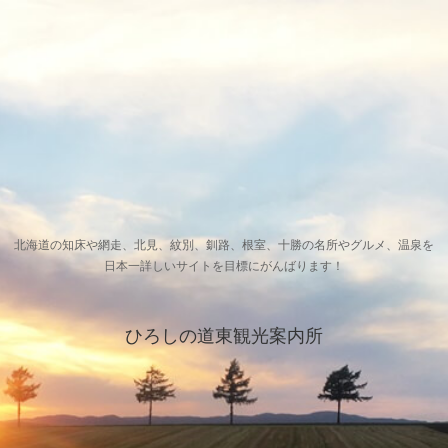
北海道の知床や網走、北見、紋別、釧路、根室、十勝の名所やグルメ、温泉を
日本一詳しいサイトを目標にがんばります！
ひろしの道東観光案内所