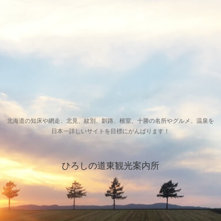
北海道の知床や網走、北見、紋別、釧路、根室、十勝の名所やグルメ、温泉を
日本一詳しいサイトを目標にがんばります！
ひろしの道東観光案内所