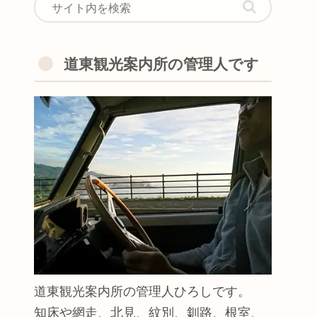
道東観光案内所の管理人です
道東観光案内所の管理人ひろしです。
知床や網走、北見、紋別、釧路、根室、