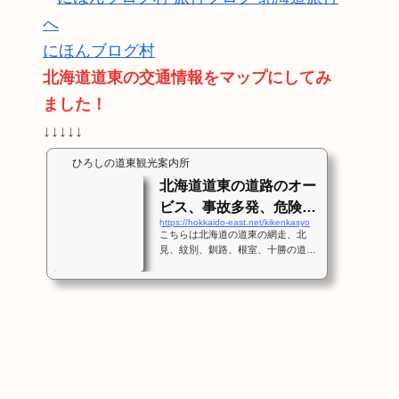
にほんブログ村
北海道道東の交通情報をマップにしてみ
ました！
↓↓↓↓↓
ひろしの道東観光案内所
北海道道東の道路のオー
ビス、事故多発、危険箇
https://hokkaido-east.net/kikenkasyo
所、スピード出しすぎ注
こちらは北海道の道東の網走、北
意！
見、紋別、釧路、根室、十勝の道路
情報を記載します。これは交通事故
多発箇所、冬場に危険な道路、オー
ビス、スピードを出しすぎ注意な箇
所をポイントで知らせます。まず
は、この地図で網走周辺の詳細なマ
ップを随時追加してゆきますね。そ
の他の地域も情報を募って随時更新
しますね。 道東のオービス、事
故多発、危険箇所マップ