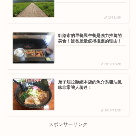
2019/1/9
釧路市的早餐與午餐是強力推薦的
美食！鮭番屋最值得推薦的理由！
2018/12/29
弟子屈拉麵總本店的魚介系醬油風
味非常讓人著迷！
2018/12/28
スポンサーリンク