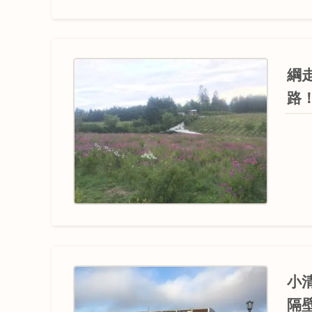
綱
路
小
隔