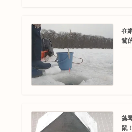
在
鶩
藻
鼠