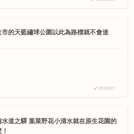
走市的天藍繡球公園以此為路標就不會迷
！
2019/3/7
清水道之驛 葉菜野花小清水就在原生花園的
壁！