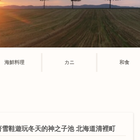
海鮮料理
カニ
和食
著雪鞋遊玩冬天的神之子池 北海道清裡町