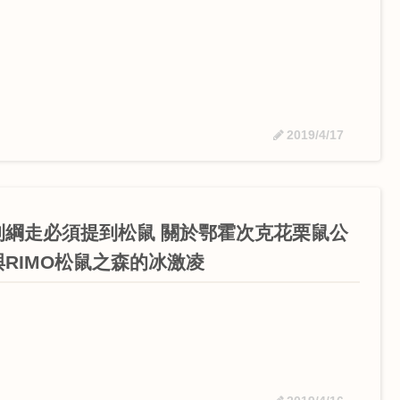
2019/4/17
到綱走必須提到松鼠 關於鄂霍次克花栗鼠公
與RIMO松鼠之森的冰激凌