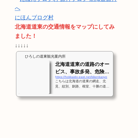
にほんブログ村
北海道道東の交通情報をマップにしてみ
ました！
↓↓↓↓↓
ひろしの道東観光案内所
北海道道東の道路のオー
ビス、事故多発、危険箇
https://hokkaido-east.net/kikenkasyo
所、スピード出しすぎ注
こちらは北海道の道東の網走、北
意！
見、紋別、釧路、根室、十勝の道路
情報を記載します。これは交通事故
多発箇所、冬場に危険な道路、オー
ビス、スピードを出しすぎ注意な箇
所をポイントで知らせます。まず
は、この地図で網走周辺の詳細なマ
ップを随時追加してゆきますね。そ
の他の地域も情報を募って随時更新
しますね。 道東のオービス、事
故多発、危険箇所マップ