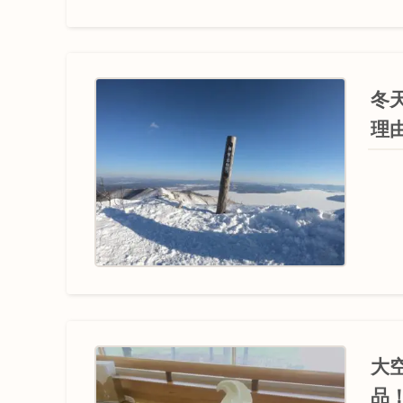
冬
理
大
品