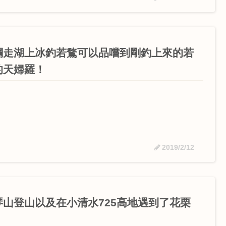
綱走湖上冰釣若鶩可以品嚐到剛釣上來的若
的天婦羅！
2019/2/12
琴山登山以及在小清水725高地遇到了花栗
！