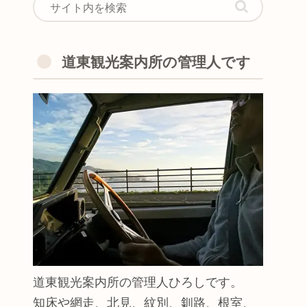
道東観光案内所の管理人です
道東観光案内所の管理人ひろしです。
知床や網走、北見、紋別、釧路、根室、