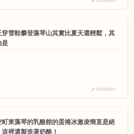
2019/4/16
天穿雪鞋攀登藻琴山其實比夏天還輕鬆，其
由是
2019/3/21
空町東藻琴的乳酪館的蛋捲冰激凌簡直是絕
！這裡還製造著奶酪！