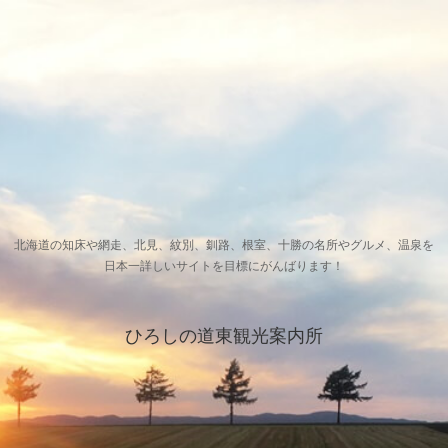
北海道の知床や網走、北見、紋別、釧路、根室、十勝の名所やグルメ、温泉を
日本一詳しいサイトを目標にがんばります！
ひろしの道東観光案内所