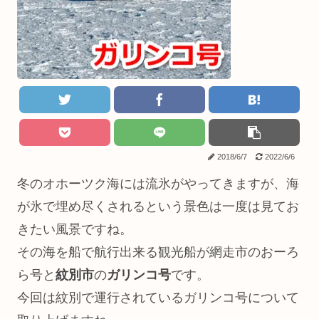
2018/6/7
2022/6/6
冬のオホーツク海には流氷がやってきますが、海
が氷で埋め尽くされるという景色は一度は見てお
きたい風景ですね。
その海を船で航行出来る観光船が網走市のおーろ
ら号と
紋別市
の
ガリンコ号
です。
今回は紋別で運行されているガリンコ号について