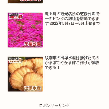
滝上町の観光名所の芝桜公園で
紋別地方
一面ピンクの絨毯を堪能できま
す 2022年5月7日～6月上旬まで
紋別市の出塚水産は揚げたての
紋別地方
かまぼこやかまぼこ作りが体験
できる！
スポンサーリンク