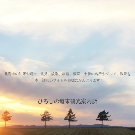
北海道の知床や網走、北見、紋別、釧路、根室、十勝の名所やグルメ、温泉を
日本一詳しいサイトを目標にがんばります！
ひろしの道東観光案内所