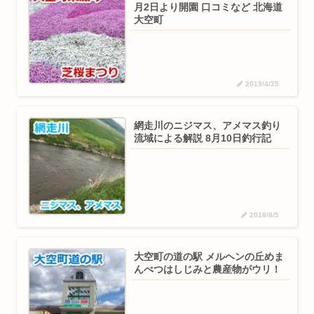
月2日より開園 口コミなど 北海道
大空町
2019/4/25
網走川のニジマス、アメマス釣り
流域による解説 8月10日釣行記
2018/8/5
大空町の道の駅 メルヘンの丘めま
んべつはしじみと農産物がウリ！