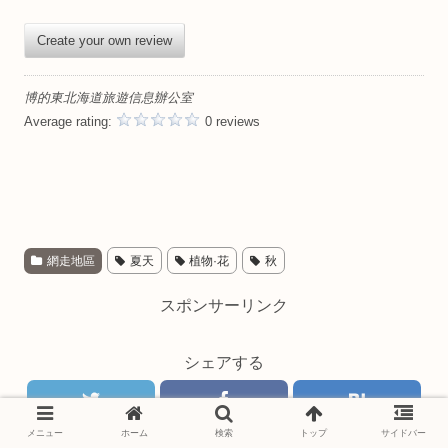
Create your own review
博的東北海道旅遊信息辦公室
Average rating:
0 reviews
網走地區
夏天
植物·花
秋
スポンサーリンク
シェアする
メニュー
ホーム
検索
トップ
サイドバー