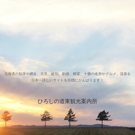
北海道の知床や網走、北見、紋別、釧路、根室、十勝の名所やグルメ、温泉を
日本一詳しいサイトを目標にがんばります！
ひろしの道東観光案内所