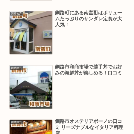
釧路町にある南蛮酊はボリュー
釧路地方
ムたっぷりのサンダレ定食が大
人気！
釧路市和商市場で勝手丼でお好
釧路地方
みの海鮮丼が楽しめる！口コミ
釧路市オステリアボーノの口コ
釧路地方
ミ リーズナブルなイタリア料理
店