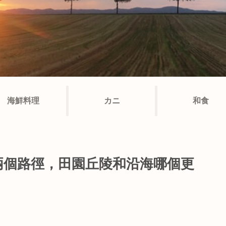
海鮮料理
カニ
和食
兩個路徑，田園丘陵和沿海哪個更