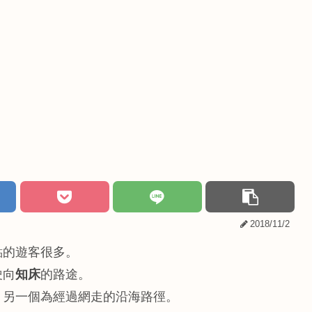
2018/11/2
點的遊客很多。
駛向
知床
的路途。
，另一個為經過網走的沿海路徑。