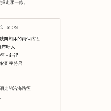
選擇走哪一條。
次
駛向知床的兩個路徑
走市呼人
之徑－斜裡
峰濱-宇特呂
網走的沿海路徑
區