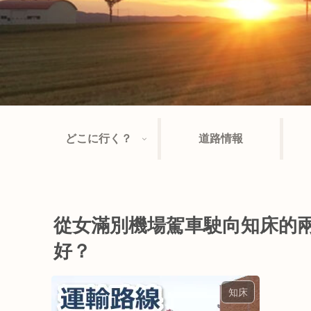
どこに行く？
道路情報
從女滿別機場駕車駛向知床的
好？
知床