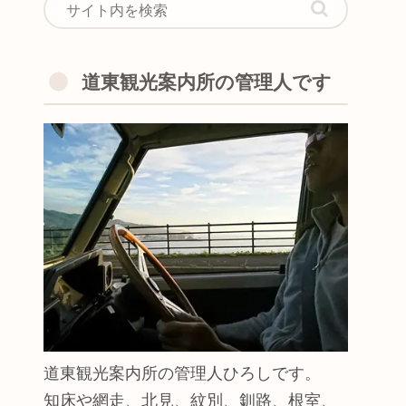
道東観光案内所の管理人です
道東観光案内所の管理人ひろしです。
知床や網走、北見、紋別、釧路、根室、