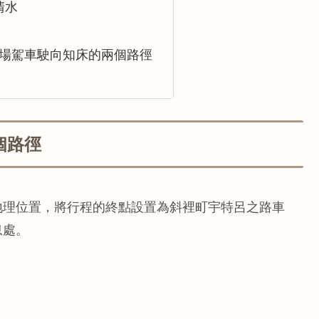
清水
場駕車駛向知床的兩個路徑
個路徑
地理位置，將行程的終點設置為斜裡町宇特呂之路車
息處。