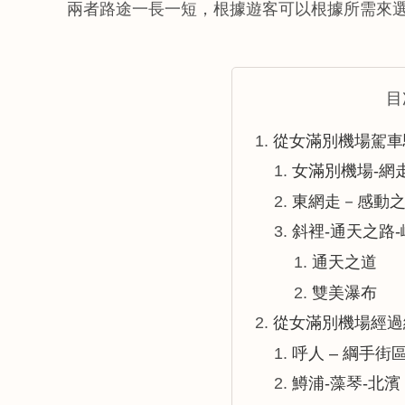
兩者路途一長一短，根據遊客可以根據所需來
目
從女滿別機場駕車
女滿別機場-網
東網走－感動
斜裡-通天之路-
通天之道
雙美瀑布
從女滿別機場經過
呼人 – 綱手街
鱒浦-藻琴-北濱