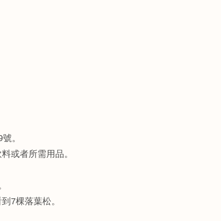
9號。
飲料或者所需用品。
。
到7棵落葉松。