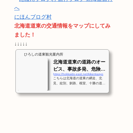
にほんブログ村
北海道道東の交通情報をマップにしてみ
ました！
↓↓↓↓↓
ひろしの道東観光案内所
北海道道東の道路のオー
ビス、事故多発、危険箇
https://hokkaido-east.net/kikenkasyo
所、スピード出しすぎ注
こちらは北海道の道東の網走、北
意！
見、紋別、釧路、根室、十勝の道路
情報を記載します。これは交通事故
多発箇所、冬場に危険な道路、オー
ビス、スピードを出しすぎ注意な箇
所をポイントで知らせます。まず
は、この地図で網走周辺の詳細なマ
ップを随時追加してゆきますね。そ
の他の地域も情報を募って随時更新
しますね。 道東のオービス、事
故多発、危険箇所マップ