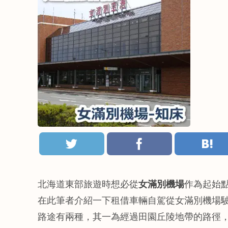
北海道東部旅遊時想必從
女滿別機場
作為起始
在此筆者介紹一下租借車輛自駕從女滿別機場
路途有兩種，其一為經過田園丘陵地帶的路徑