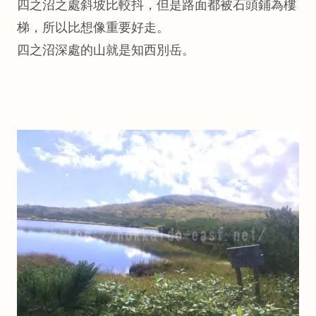
四之沼之處斜坡比較抖，但是路面都被石頭鋪為樓
梯，所以比想像重要好走。
四之沼深處的山就是知西別岳。