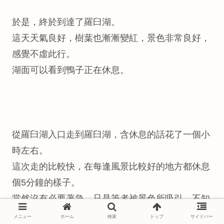
於是，終於到達了羅臼湖。
這天天氣良好，樹葉也漸漸變紅，景色非常良好，
感覺不虛此行。
湖面可以看到鴨子正在休息。
從羅臼湖入口走到羅臼湖，含休息的話花了一個小
時左右。
這次走的比較快，在每逢風景比較好的地方都休息
個5分鐘的樣子。
當然沒有必要著急，只是筆者被景色所吸引，不知
不覺地就加快了腳步。
メニュー
ホーム
検索
トップ
サイドバー