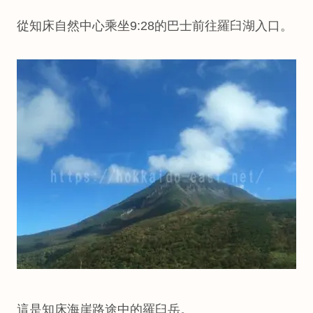
從知床自然中心乘坐9:28的巴士前往羅臼湖入口。
這是知床海崖路途中的羅臼岳。