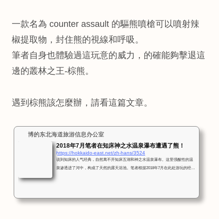
一款名為 counter assault 的驅熊噴槍可以噴射辣
椒提取物，封住熊的視線和呼吸。
筆者自身也體驗過這玩意的威力，的確能夠擊退這
邊的叢林之王-棕熊。
遇到棕熊該怎麼辦，請看這篇文章。
博的东北海道旅游信息办公室
2018年7月笔者在知床神之水温泉瀑布遭遇了熊！
https://hokkaido-east.net/zh-hans/3524
说到知床的人气经典，自然离不开知床五湖和神之水温泉瀑布。这里强酸性的温
泉渗透进了河中，构成了天然的露天浴池。笔者根据2018年7月在此处游玩的经
验，在此阐述一下注意点以及游玩限制等信息。然后，顺带告诉大家万一遇到熊
时该怎么做。神之水温泉瀑布的位置和概要 沿着国道344线和道道93号线驾车，
在分叉路口左转即是通往知床五湖的道路。此处的路面虽然经过了铺装，但是急
转弯很多，有的地方甚至限速在了30km/h。行程途中还可以路过知床岩尾别青年
旅社，这里的山崖与河溪的景色非常棒。 虽然通向知床五湖的路线是左转弯...