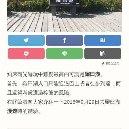
2018/12/5
知床觀光遊玩中難度最高的可謂是
羅臼湖
。
首先，羅臼湖入口只能通過巴士或者徒步到達，而
且還得考慮遭遇棕熊的風險。
在此筆者向大家介紹一下2018年9月29日去羅臼湖
漫遊
時的體驗。