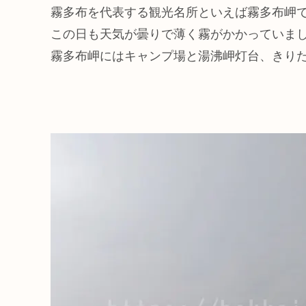
霧多布を代表する観光名所といえば霧多布岬
この日も天気が曇りで薄く霧がかかっていま
霧多布岬にはキャンプ場と湯沸岬灯台、きり