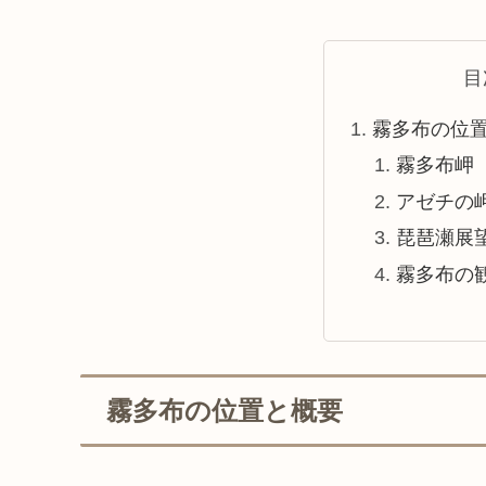
目
霧多布の位
霧多布岬
アゼチの
琵琶瀬展
霧多布の
霧多布の位置と概要