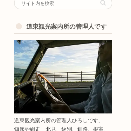
道東観光案内所の管理人です
道東観光案内所の管理人ひろしです。
知床や網走、北見、紋別、釧路、根室、