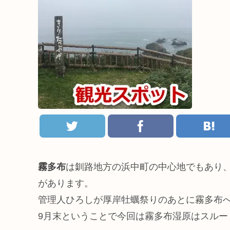
霧多布
は釧路地方の浜中町の中心地でもあり
があります。
管理人ひろしが厚岸牡蠣祭りのあとに霧多布
9月末ということで今回は霧多布湿原はスルー