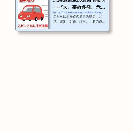
北海道道東の道路情報 オ
ービス、事故多発、危険
https://hokkaido-east.net/kikenkasyo
箇所、スピード出しすぎ
こちらは北海道の道東の網走、北
注意！
見、紋別、釧路、根室、十勝の道路
情報を記載します。これは交通事故
多発箇所、冬場に危険な道路、オー
ビス、スピード違反などの注意箇所
をポイントで知らせます。まずは、
この地図で網走周辺の詳細なマップ
を随時追加してゆきますね。その他
の地域も情報を募って随時更新しま
すね。 道東のオービス、事故多
発、危険箇所マップ 地図
の見方地図は自由にスクロールがで
きて、パソコンは左クリックでズー
ムして右クリックで俯瞰で見ること
ができます。そして、それぞれの箇
所にあるマー...