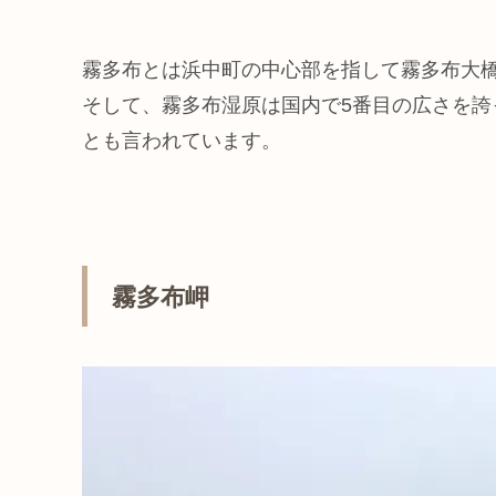
霧多布とは浜中町の中心部を指して霧多布大
そして、霧多布湿原は国内で5番目の広さを誇
とも言われています。
霧多布岬