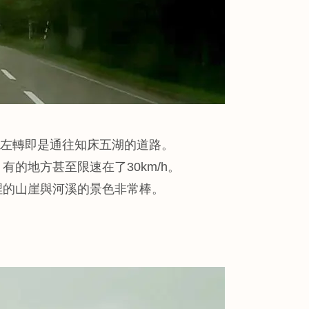
口左轉即是通往知床五湖的道路。
的地方甚至限速在了30km/h。
裡的山崖與河溪的景色非常棒。