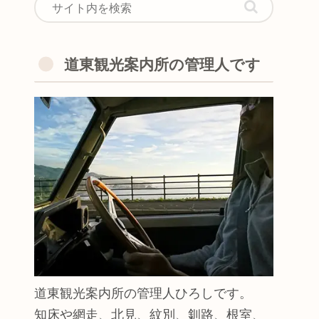
道東観光案内所の管理人です
道東観光案内所の管理人ひろしです。
知床や網走、北見、紋別、釧路、根室、