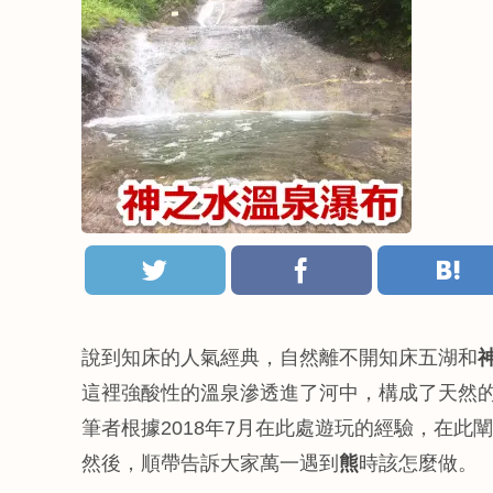
說到知床的人氣經典，自然離不開知床五湖和
這裡強酸性的溫泉滲透進了河中，構成了天然
筆者根據2018年7月在此處遊玩的經驗，在此
然後，順帶告訴大家萬一遇到
熊
時該怎麼做。