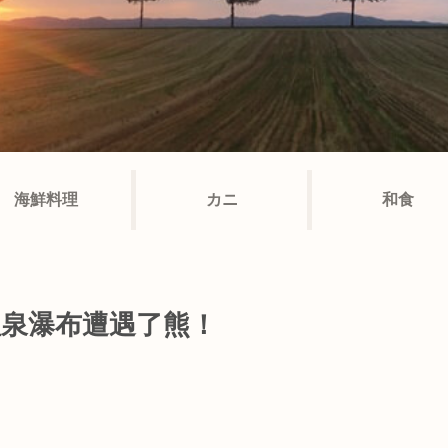
海鮮料理
カニ
和食
溫泉瀑布遭遇了熊！