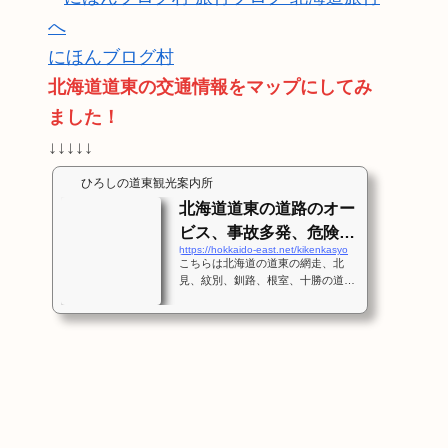
にほんブログ村
北海道道東の交通情報をマップにしてみ
ました！
↓↓↓↓↓
ひろしの道東観光案内所
北海道道東の道路のオー
ビス、事故多発、危険箇
https://hokkaido-east.net/kikenkasyo
所、スピード出しすぎ注
こちらは北海道の道東の網走、北
意！
見、紋別、釧路、根室、十勝の道路
情報を記載します。これは交通事故
多発箇所、冬場に危険な道路、オー
ビス、スピードを出しすぎ注意な箇
所をポイントで知らせます。まず
は、この地図で網走周辺の詳細なマ
ップを随時追加してゆきますね。そ
の他の地域も情報を募って随時更新
しますね。 道東のオービス、事
故多発、危険箇所マップ