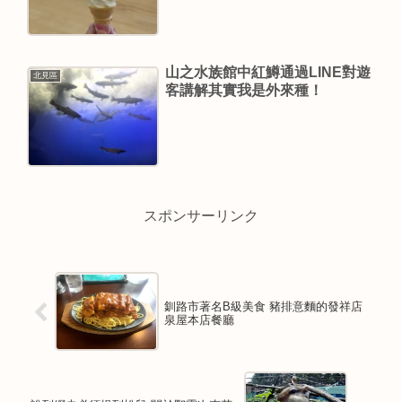
山之水族館中紅鱒通過LINE對遊
北見區
客講解其實我是外來種！
スポンサーリンク
釧路市著名B級美食 豬排意麵的發祥店
泉屋本店餐廳