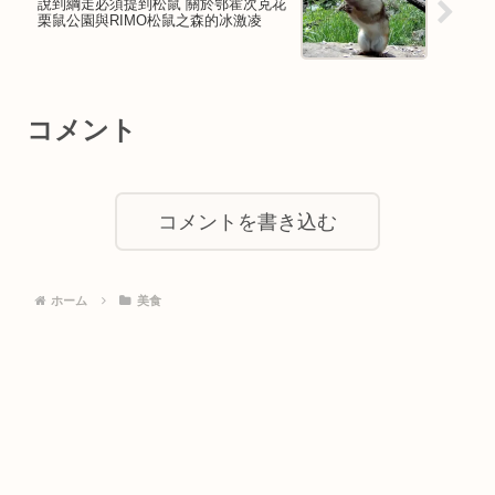
說到綱走必須提到松鼠 關於鄂霍次克花
栗鼠公園與RIMO松鼠之森的冰激凌
コメント
コメントを書き込む
ホーム
美食