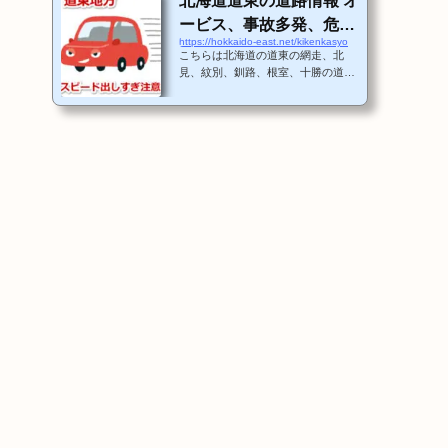
北海道道東の道路情報 オ
ービス、事故多発、危険
https://hokkaido-east.net/kikenkasyo
箇所、スピード出しすぎ
こちらは北海道の道東の網走、北
注意！
見、紋別、釧路、根室、十勝の道路
情報を記載します。これは交通事故
多発箇所、冬場に危険な道路、オー
ビス、スピード違反などの注意箇所
をポイントで知らせます。まずは、
この地図で網走周辺の詳細なマップ
を随時追加してゆきますね。その他
の地域も情報を募って随時更新しま
すね。 道東のオービス、事故多
発、危険箇所マップ 地図
の見方地図は自由にスクロールがで
きて、パソコンは左クリックでズー
ムして右クリックで俯瞰で見ること
ができます。そして、それぞれの箇
所にあるマー...