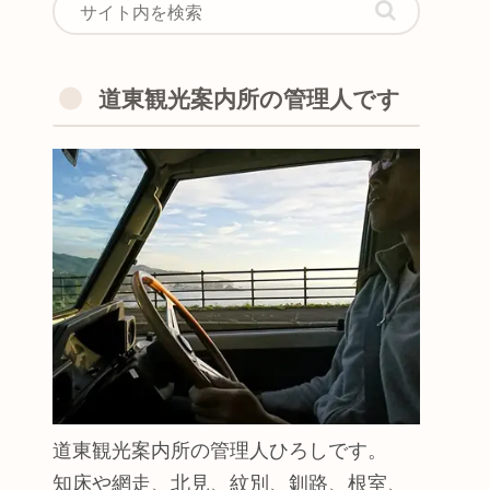
道東観光案内所の管理人です
道東観光案内所の管理人ひろしです。
知床や網走、北見、紋別、釧路、根室、