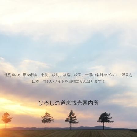
北海道の知床や網走、北見、紋別、釧路、根室、十勝の名所やグルメ、温泉を
日本一詳しいサイトを目標にがんばります！
ひろしの道東観光案内所